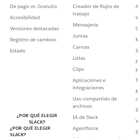
De pago vs. Gratuito
Creador de flujos de
A
trabajo
Accesibilidad
Mensajería
Versiones destacadas
G
Juntas
Registro de cambios
Canvas
Estado
Listas
F
Clips
y
Aplicaciones e
integraciones
Uso compartido de
archivos
S
¿POR QUÉ ELEGIR
IA de Slack
V
SLACK?
Agentforce
¿POR QUÉ ELEGIR
S
SLACK?