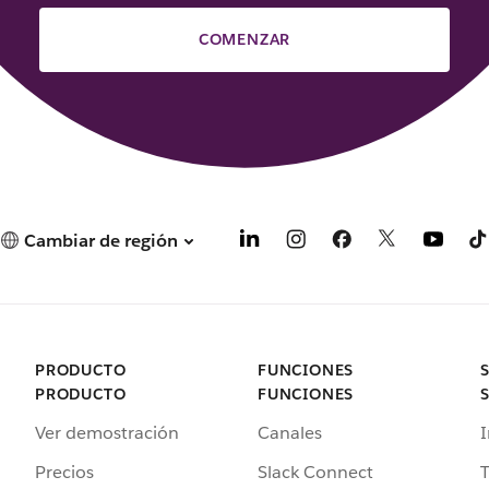
COMENZAR
Cambiar de región
PRODUCTO
FUNCIONES
PRODUCTO
FUNCIONES
Ver demostración
Canales
I
Precios
Slack Connect
T