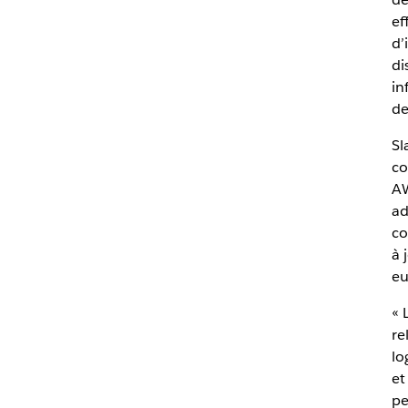
ef
d’
di
in
de
Sl
co
AW
ad
co
à 
eu
« 
re
lo
et
pe