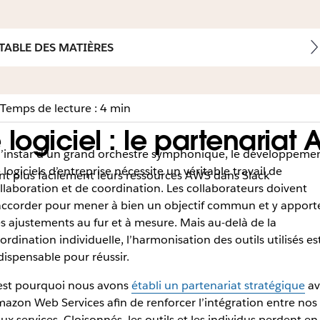
TABLE DES MATIÈRES
Temps de lecture : 4 min
ogiciel : le partenariat
l’instar d’un grand orchestre symphonique, le développeme
 logiciels d’entreprise nécessite un véritable travail de
nt plus facilement leurs ressources AWS dans Slack
llaboration et de coordination. Les collaborateurs doivent
accorder pour mener à bien un objectif commun et y apport
s ajustements au fur et à mesure. Mais au-delà de la
ordination individuelle, l’harmonisation des outils utilisés es
dispensable pour réussir.
est pourquoi nous avons
établi un partenariat stratégique
av
azon Web Services afin de renforcer l’intégration entre nos
ux services. Cloisonnés, les outils et les individus perdent en