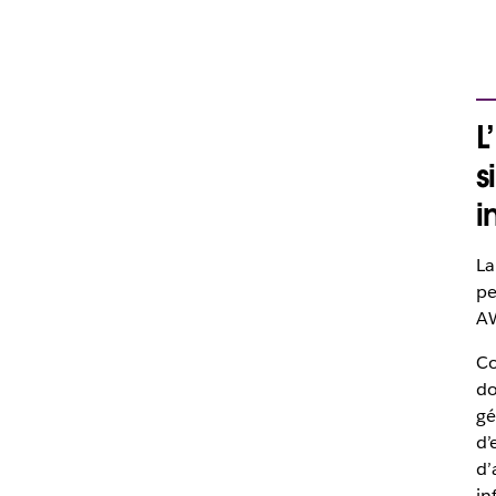
L
s
i
La
pe
AW
Co
do
gé
d’
d’
in