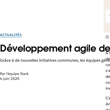
ACTUALITÉS
Développement agile de l
À 
de
Grâce à de nouvelles initiatives communes, les équipes gère
co
s’
Par l’équipe Slack
de
4 juin 2020
co
in
C’
Am
de