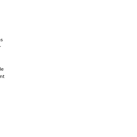
ns
r
de
nt