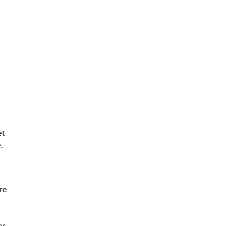
et
.
re
es