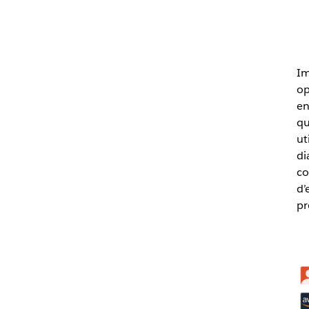
Im
op
en
qu
ut
di
co
d’
pr