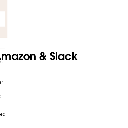
 Amazon & Slack
nt
er
t
ec