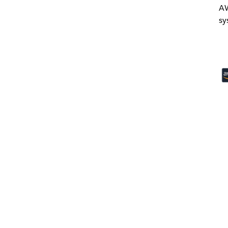
AW
sy