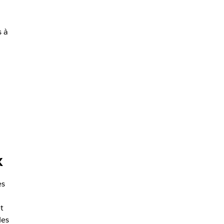
s à
k
es
t
les