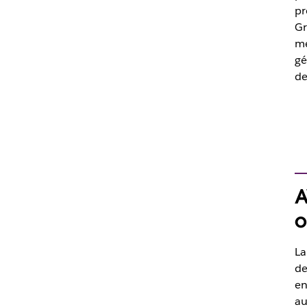
pr
Gr
me
gé
de
A
o
La
de
en
au