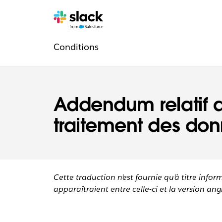
Navigation
Pages
supplémentaires
Conditions
légale
Addendum relatif 
traitement des do
Cette traduction n’est fournie qu’à titre infor
apparaîtraient entre celle-ci et la version angl