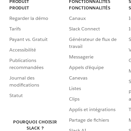
PRODUIT
FONCTIONNALITÉS
PRODUIT
FONCTIONNALITÉS
Regarder la démo
Canaux
I
Tarifs
Slack Connect
Payant vs. Gratuit
Générateur de flux de
S
travail
Accessibilité
Messagerie
Publications
G
recommandées
Appels d’équipe
Journal des
Canevas
S
modifications
Listes
P
Statut
Clips
a
Applis et intégrations
Partage de fichiers
POURQUOI CHOISIR
SLACK ?
Slack AI
S