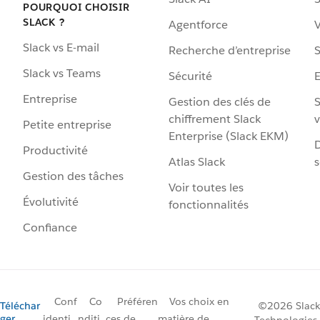
POURQUOI CHOISIR
SLACK ?
Agentforce
V
Slack vs E-mail
Recherche d’entreprise
S
Slack vs Teams
Sécurité
Entreprise
Gestion des clés de
S
chiffrement Slack
v
Petite entreprise
Enterprise (Slack EKM)
D
Productivité
Atlas Slack
s
Gestion des tâches
Voir toutes les
Évolutivité
fonctionnalités
Confiance
Conf
Co
Préféren
Vos choix en
Téléchar
©2026 Slack
ger
identi
nditi
ces de
matière de