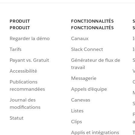
PRODUIT
FONCTIONNALITÉS
PRODUIT
FONCTIONNALITÉS
Regarder la démo
Canaux
I
Tarifs
Slack Connect
Payant vs. Gratuit
Générateur de flux de
S
travail
Accessibilité
Messagerie
Publications
G
recommandées
Appels d’équipe
Journal des
Canevas
S
modifications
Listes
P
Statut
Clips
a
Applis et intégrations