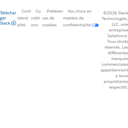
Conf
Co
Préféren
Vos choix en
Téléchar
©2026 Slack
ger
identi
nditi
ces de
matière de
Technologies,
Slack
LLC, une
alité
ons
cookies
confidentialité
entreprise
Salesforce.
Tous droits
réservés. Les
différentes
marques
commerciales
appartiennent
à leurs
propriétaires
respectifs.