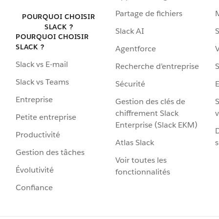
Partage de fichiers
POURQUOI CHOISIR
SLACK ?
Slack AI
S
POURQUOI CHOISIR
SLACK ?
Agentforce
V
Slack vs E-mail
Recherche d’entreprise
S
Slack vs Teams
Sécurité
Entreprise
Gestion des clés de
S
chiffrement Slack
v
Petite entreprise
Enterprise (Slack EKM)
D
Productivité
Atlas Slack
s
Gestion des tâches
Voir toutes les
Évolutivité
fonctionnalités
Confiance