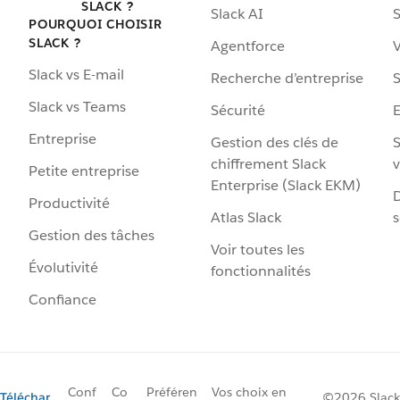
SLACK ?
Slack AI
S
POURQUOI CHOISIR
SLACK ?
Agentforce
V
Slack vs E-mail
Recherche d’entreprise
S
Slack vs Teams
Sécurité
Entreprise
Gestion des clés de
S
chiffrement Slack
v
Petite entreprise
Enterprise (Slack EKM)
D
Productivité
Atlas Slack
s
Gestion des tâches
Voir toutes les
Évolutivité
fonctionnalités
Confiance
Conf
Co
Préféren
Vos choix en
Téléchar
©2026 Slack