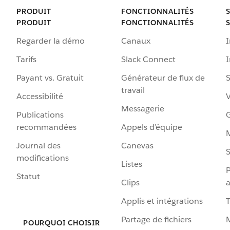
PRODUIT
FONCTIONNALITÉS
PRODUIT
FONCTIONNALITÉS
Regarder la démo
Canaux
I
Tarifs
Slack Connect
Payant vs. Gratuit
Générateur de flux de
S
travail
Accessibilité
Messagerie
Publications
G
recommandées
Appels d’équipe
Journal des
Canevas
S
modifications
Listes
P
Statut
Clips
a
Applis et intégrations
Partage de fichiers
POURQUOI CHOISIR