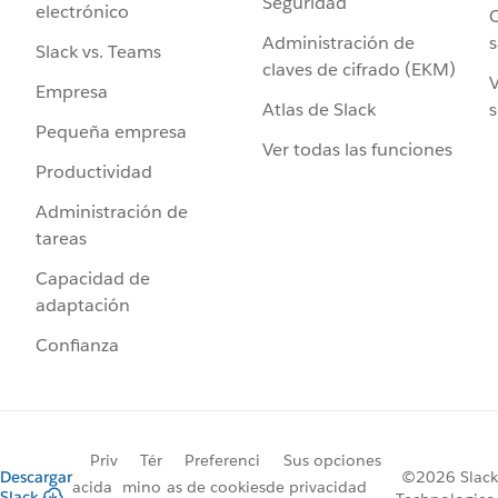
Seguridad
electrónico
C
Administración de
s
Slack vs. Teams
claves de cifrado (EKM)
V
Empresa
Atlas de Slack
s
Pequeña empresa
Ver todas las funciones
Productividad
Administración de
tareas
Capacidad de
adaptación
Confianza
Priv
Tér
Preferenci
Sus opciones
Descargar
©2026 Slack
acida
mino
as de cookies
de privacidad
Slack