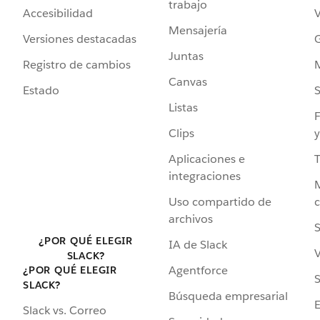
trabajo
Accesibilidad
Mensajería
Versiones destacadas
G
Juntas
Registro de cambios
Canvas
Estado
Listas
F
Clips
y
Aplicaciones e
integraciones
Uso compartido de
archivos
S
¿POR QUÉ ELEGIR
IA de Slack
V
SLACK?
Agentforce
¿POR QUÉ ELEGIR
S
SLACK?
Búsqueda empresarial
Slack vs. Correo