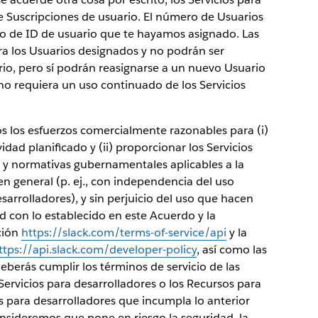
e Suscripciones de usuario. El número de Usuarios
ro de ID de usuario que te hayamos asignado. Las
ra los Usuarios designados y no podrán ser
rio, pero sí podrán reasignarse a un nuevo Usuario
no requiera un uso continuado de los Servicios
 los esfuerzos comercialmente razonables para (i)
idad planificado y (ii) proporcionar los Servicios
s y normativas gubernamentales aplicables a la
 en general (p. ej., con independencia del uso
esarrolladores), y sin perjuicio del uso que hacen
d con lo establecido en este Acuerdo y la
ción
​https://slack.com/terms-of-service/api
y la
ttps://api.slack.com/developer-policy
, así como las
eberás cumplir los términos de servicio de las
Servicios para desarrolladores o los Recursos para
os para desarrolladores que incumpla lo anterior
consideremos que pone en riesgo la seguridad, la