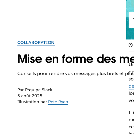
COLLABORATION
Mise en forme des m
Un
di
Conseils pour rendre vos messages plus brefs et plus 
so
de
Par l’équipe Slack
lo
5 août 2025
vo
Illustration par
Pete Ryan
Il
me
ce
le