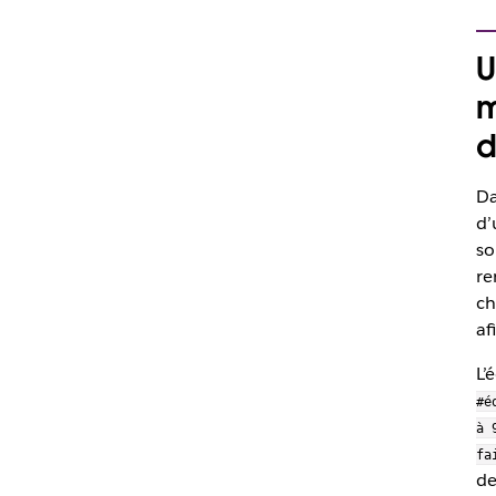
U
m
d
Da
d’
so
re
ch
af
L’
#é
à 
fa
de