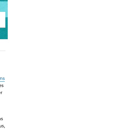
ns
es
er
ns
us,