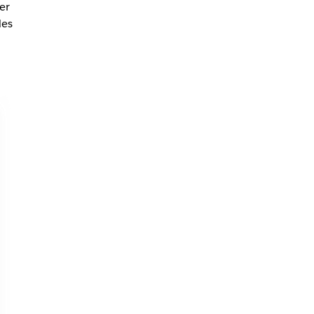
er
des