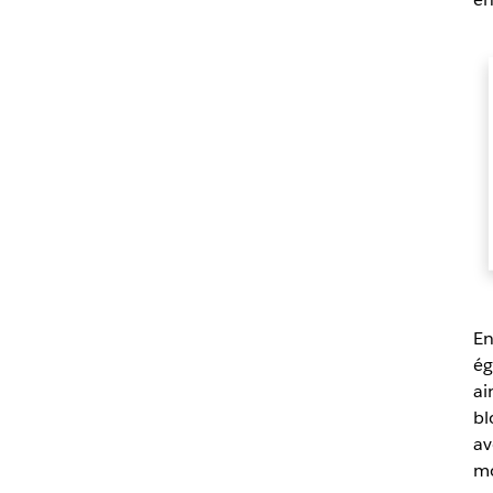
En
ég
ai
bl
av
mo