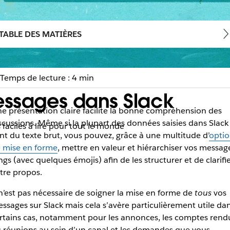
TABLE DES MATIÈRES
Temps de lecture : 4 min
essages dans Slack
e présentation claire facilite la bonne compréhension des
scussions. Même si la plupart des données saisies dans Slack
faciles à lire pour tout le monde
nt du texte brut, vous pouvez, grâce à une multitude d’
optio
 mise en forme
, mettre en valeur et hiérarchiser vos messag
ngs (avec quelques émojis) afin de les structurer et de clarifi
tre propos.
 n’est pas nécessaire de soigner la mise en forme de
tous
vos
ssages sur Slack mais cela s’avère particulièrement utile da
rtains cas, notamment pour les annonces, les comptes rend
s réunions au sein d’un canal et les demandes que vous