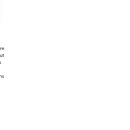
tre
ut
s
ns