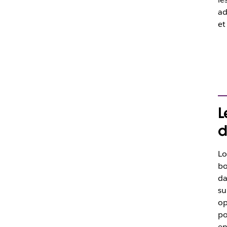
ad
et
L
d
Lo
b
da
su
op
po
en