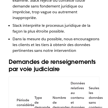
examiné. Slack rejette ou conteste toute
demande sans fondement juridique ou
imprécise, trop vague ou autrement
inappropriée.
Slack interprète le processus juridique de la
façon la plus étroite possible.
Dans la mesure du possible, nous encourageons
les clients et les tiers à obtenir des données
pertinentes sans notre intervention
Demandes de renseignements
par voie judiciaire
Données
relatives
Seules
au
les
Type
Nombre
contenu
données
Période
de
de
et
sans
considérée
demande
demandes
données
contenu