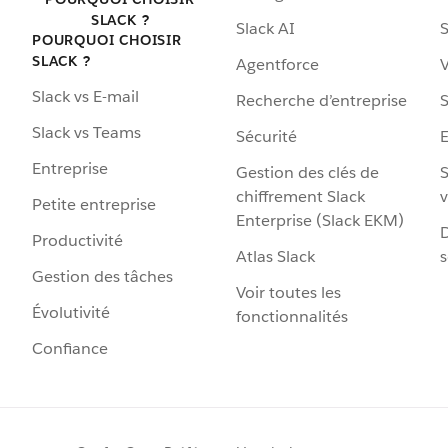
SLACK ?
Slack AI
S
POURQUOI CHOISIR
SLACK ?
Agentforce
V
Slack vs E-mail
Recherche d’entreprise
S
Slack vs Teams
Sécurité
Entreprise
Gestion des clés de
S
chiffrement Slack
v
Petite entreprise
Enterprise (Slack EKM)
D
Productivité
Atlas Slack
s
Gestion des tâches
Voir toutes les
Évolutivité
fonctionnalités
Confiance