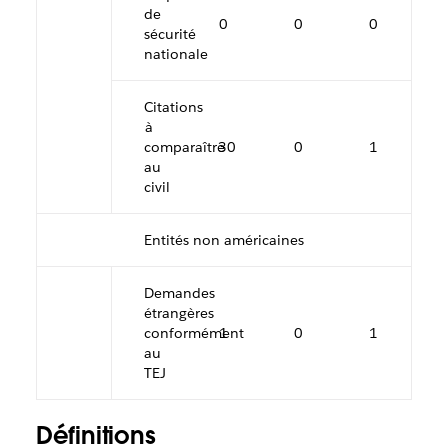
de
0
0
0
sécurité
nationale
Citations
à
comparaître
30
0
1
au
civil
Entités non américaines
Demandes
étrangères
conformément
1
0
1
au
TEJ
Définitions