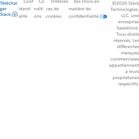
Conf
Co
Préféren
Vos choix en
Téléchar
©2026 Slack
ger
identi
nditi
ces de
matière de
Technologies,
Slack
LLC, une
alité
ons
cookies
confidentialité
entreprise
Salesforce.
Tous droits
réservés. Les
différentes
marques
commerciales
appartiennent
à leurs
propriétaires
respectifs.