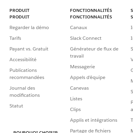
PRODUIT
FONCTIONNALITÉS
PRODUIT
FONCTIONNALITÉS
Regarder la démo
Canaux
I
Tarifs
Slack Connect
Payant vs. Gratuit
Générateur de flux de
S
travail
Accessibilité
Messagerie
Publications
G
recommandées
Appels d’équipe
Journal des
Canevas
S
modifications
Listes
P
Statut
Clips
a
Applis et intégrations
Partage de fichiers
POURQUOI CHOISIR