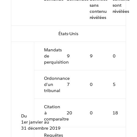
sans
sont
contenu
révélées
révélées
États-Unis
Mandats
de
9
9
0
perquisition
Ordonnance
d'un
7
0
5
tribunal
Citation
à
20
0
18
Du
comparaître
1er janvier au
31 décembre 2019
Requêtes