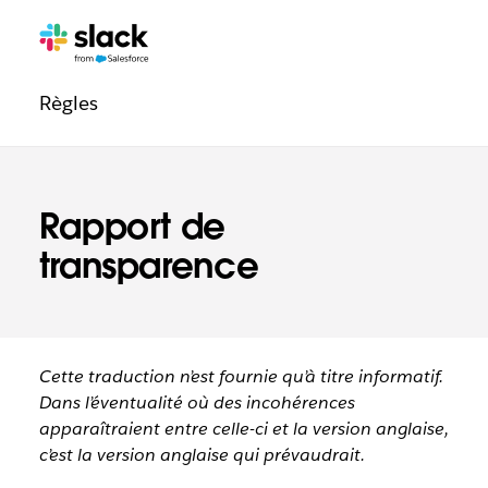
Navigation
Pages
supplémentaires
légale
Règles
Rapport de
transparence
Cette traduction n’est fournie qu’à titre informatif.
Dans l’éventualité où des incohérences
apparaîtraient entre celle-ci et la version anglaise,
c’est la version anglaise qui prévaudrait.