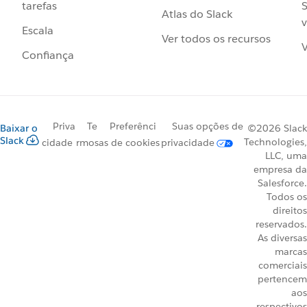
S
tarefas
Atlas do Slack
v
Escala
Ver todos os recursos
V
Confiança
Priva
Te
Preferênci
Suas opções de
Baixar o
©2026 Slack
Slack
Technologies,
cidade
rmos
as de cookies
privacidade
LLC, uma
empresa da
Salesforce.
Todos os
direitos
reservados.
As diversas
marcas
comerciais
pertencem
aos
respectivos