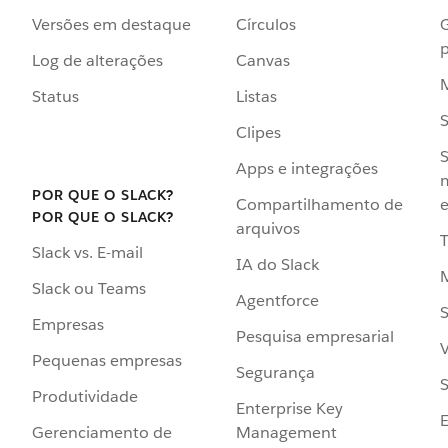
Versões em destaque
Círculos
p
Log de alterações
Canvas
Status
Listas
Clipes
S
Apps e integrações
POR QUE O SLACK?
Compartilhamento de
e
POR QUE O SLACK?
arquivos
Slack vs. E-mail
IA do Slack
Slack ou Teams
Agentforce
S
Empresas
Pesquisa empresarial
V
Pequenas empresas
Segurança
S
Produtividade
Enterprise Key
Management
Gerenciamento de