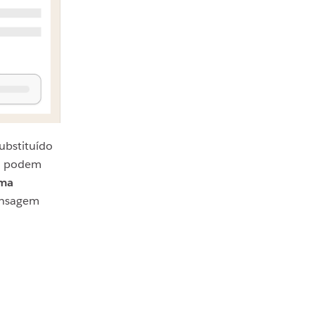
ubstituído
sa podem
uma
ensagem