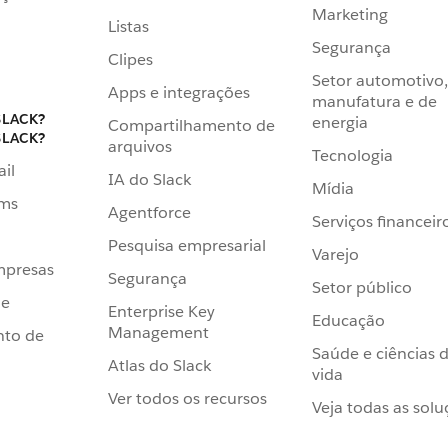
Marketing
Listas
Segurança
Clipes
Setor automotivo,
Apps e integrações
manufatura e de
SLACK?
energia
Compartilhamento de
SLACK?
arquivos
Tecnologia
ail
IA do Slack
Mídia
ams
Agentforce
Serviços financeir
Pesquisa empresarial
Varejo
mpresas
Segurança
Setor público
de
Enterprise Key
Educação
Management
nto de
Saúde e ciências 
Atlas do Slack
vida
Ver todos os recursos
Veja todas as solu