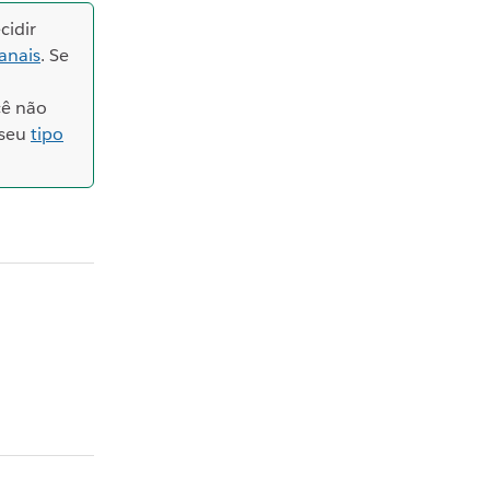
cidir
anais
. Se
cê não
 seu
tipo