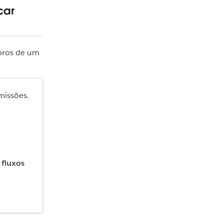
car
bros de um
missões.
 fluxos