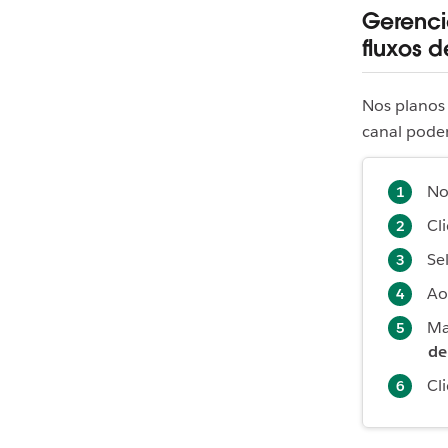
Gerenci
fluxos d
Nos planos 
canal podem
No
Cl
Se
Ao
Ma
de
Cl