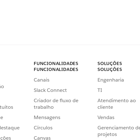
FUNCIONALIDADES
SOLUÇÕES
FUNCIONALIDADES
SOLUÇÕES
Canais
Engenharia
ão
Slack Connect
TI
Criador de fluxo de
Atendimento ao
tuitos
trabalho
cliente
de
Mensagens
Vendas
destaque
Círculos
Gerenciamento d
projetos
ações
Canvas