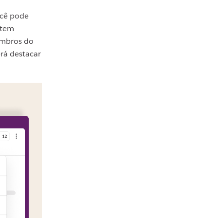
ocê pode
 tem
membros do
erá destacar