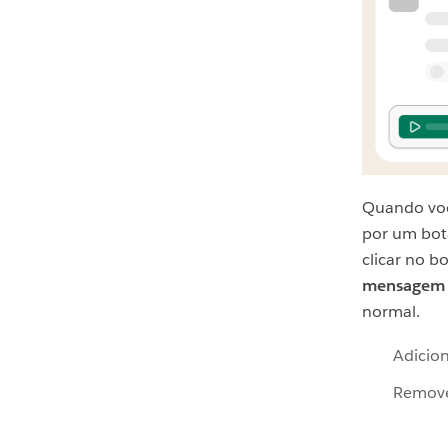
Quando voc
por um bot
clicar no b
mensagem
normal.
Adicio
Remove