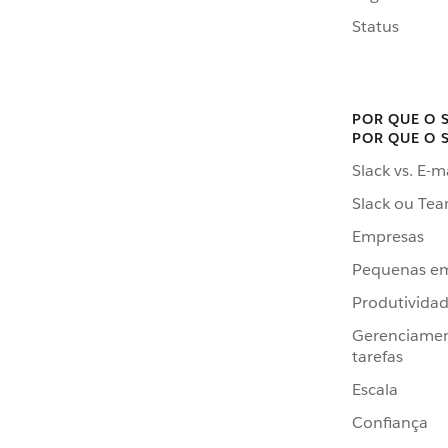
Status
POR QUE O 
POR QUE O 
Slack vs. E-m
Slack ou Te
Empresas
Pequenas e
Produtivida
Gerenciame
tarefas
Escala
Confiança