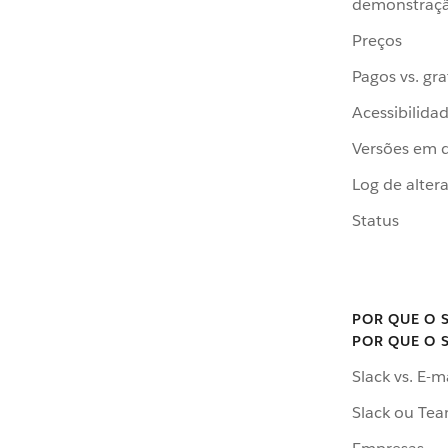
demonstraç
Preços
Pagos vs. gra
Acessibilida
Versões em 
Log de alter
Status
POR QUE O 
POR QUE O 
Slack vs. E-m
Slack ou Te