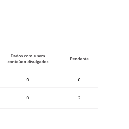
Dados com e sem
Pendente
conteúdo divulgados
0
0
0
2