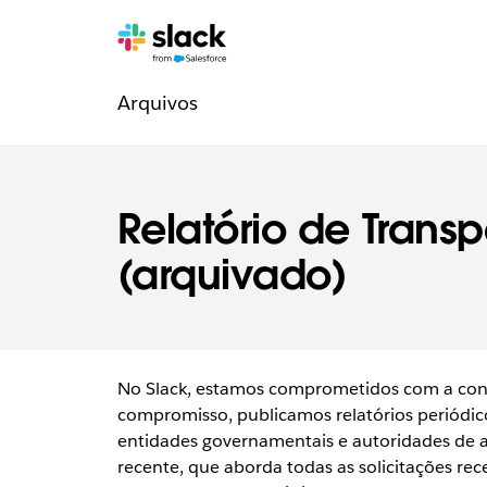
Navegação
Páginas
adicionais
Arquivos
legal
Relatório de Trans
(arquivado)
No Slack, estamos comprometidos com a conf
compromisso, publicamos relatórios periódico
entidades governamentais e autoridades de apl
recente, que aborda todas as solicitações rec