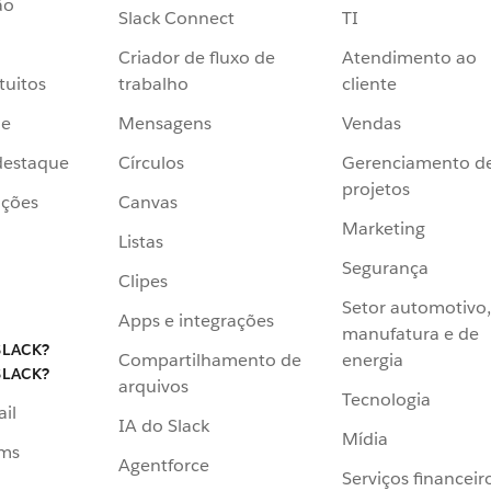
ão
Slack Connect
TI
Criador de fluxo de
Atendimento ao
tuitos
trabalho
cliente
de
Mensagens
Vendas
destaque
Círculos
Gerenciamento d
projetos
ações
Canvas
Marketing
Listas
Segurança
Clipes
Setor automotivo,
Apps e integrações
manufatura e de
SLACK?
Compartilhamento de
energia
SLACK?
arquivos
Tecnologia
ail
IA do Slack
Mídia
ams
Agentforce
Serviços financeir