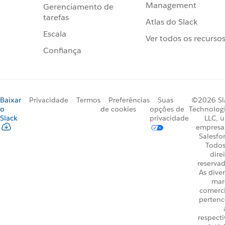
Management
Gerenciamento de
tarefas
Atlas do Slack
Escala
Ver todos os recurso
Confiança
Baixar
Privacidade
Termos
Preferências
Suas
©2026 Sl
o
de cookies
opções de
Technologi
Slack
privacidade
LLC, 
empresa
Salesfo
Todos
dire
reservad
As dive
mar
comerci
perten
respecti