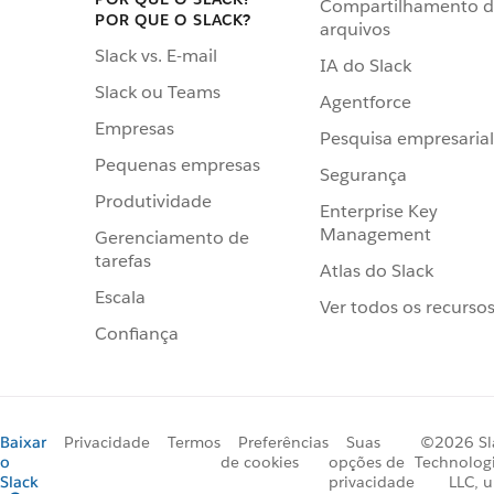
Compartilhamento 
POR QUE O SLACK?
arquivos
Slack vs. E-mail
IA do Slack
Slack ou Teams
Agentforce
Empresas
Pesquisa empresarial
Pequenas empresas
Segurança
Produtividade
Enterprise Key
Management
Gerenciamento de
tarefas
Atlas do Slack
Escala
Ver todos os recurso
Confiança
Baixar
Privacidade
Termos
Preferências
Suas
©2026 Sl
o
de cookies
opções de
Technologi
Slack
privacidade
LLC, 