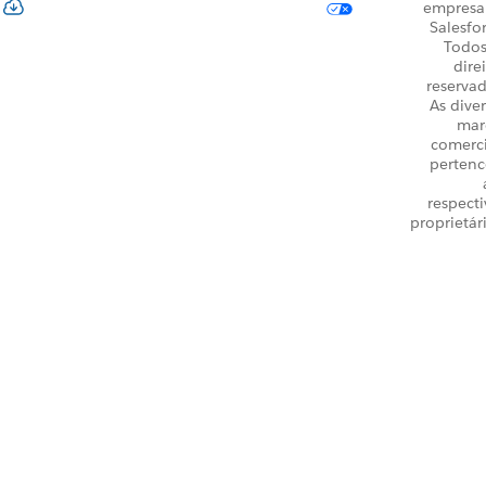
empresa
Salesfo
Todos
dire
reservad
As dive
mar
comerci
perten
respecti
proprietár