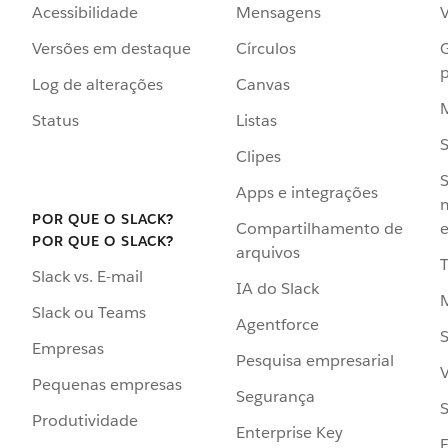
Acessibilidade
Mensagens
Versões em destaque
Círculos
p
Log de alterações
Canvas
Status
Listas
Clipes
S
Apps e integrações
POR QUE O SLACK?
Compartilhamento de
e
POR QUE O SLACK?
arquivos
Slack vs. E-mail
IA do Slack
Slack ou Teams
Agentforce
S
Empresas
Pesquisa empresarial
V
Pequenas empresas
Segurança
S
Produtividade
Enterprise Key