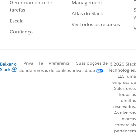
Management
Gerenciamento de
S
tarefas
Atlas do Slack
v
Escala
Ver todos os recursos
V
Confiança
Priva
Te
Preferênci
Suas opções de
Baixar o
©2026 Slack
Slack
Technologies,
cidade
rmos
as de cookies
privacidade
LLC, uma
empresa da
Salesforce.
Todos os
direitos
reservados.
As diversas
marcas
comerciais
pertencem