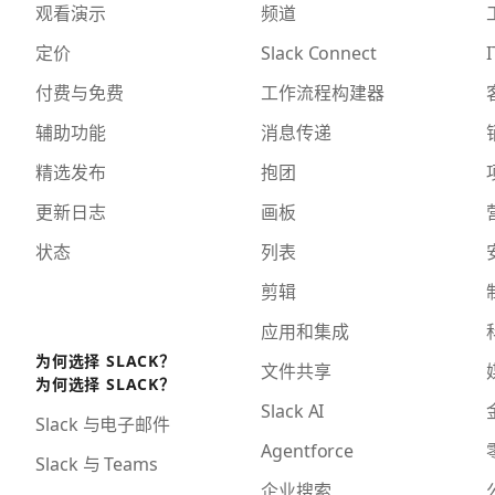
观看演示
频道
定价
Slack Connect
I
付费与免费
工作流程构建器
辅助功能
消息传递
精选发布
抱团
更新日志
画板
状态
列表
剪辑
应用和集成
为何选择 SLACK？
文件共享
为何选择 SLACK？
Slack AI
Slack 与电子邮件
Agentforce
Slack 与 Teams
企业搜索