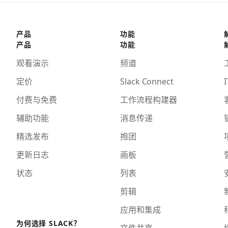
产品
功能
产品
功能
观看演示
频道
定价
Slack Connect
I
付费与免费
工作流程构建器
辅助功能
消息传递
精选发布
抱团
更新日志
画板
状态
列表
剪辑
应用和集成
为何选择 SLACK？
文件共享