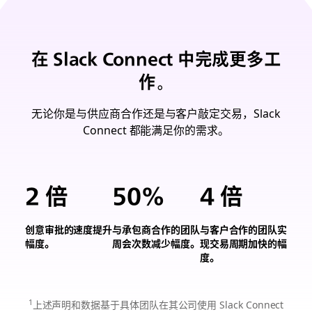
在 Slack Connect 中完成更多工
作。
无论你是与供应商合作还是与客户敲定交易，Slack
Connect 都能满足你的需求。
2 倍
50%
4 倍
创意审批的速度提升
与承包商合作的团队
与客户合作的团队实
创
与
幅度。
周会次数减少幅度。
现交易周期加快的幅
意
承
与
度。
审
包
客
批
商
户
的
合
合
1
上述声明和数据基于具体团队在其公司使用 Slack Connect
速
作
作