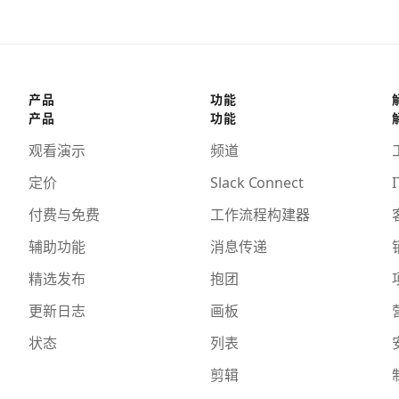
产品
功能
产品
功能
观看演示
频道
定价
Slack Connect
I
付费与免费
工作流程构建器
辅助功能
消息传递
精选发布
抱团
更新日志
画板
状态
列表
剪辑