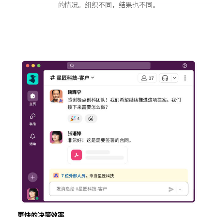
的情况。组织不同，结果也不同。
度
的
的
提
团
团
升
队
队
幅
周
实
度。
会
现
次
交
数
易
减
周
少
期
幅
加
度。
快
的
幅
度。
更快的决策效率