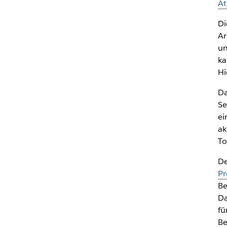
At
Di
Ar
un
ka
Hi
Da
Se
ei
ak
To
De
Pr
Be
Da
fü
Be