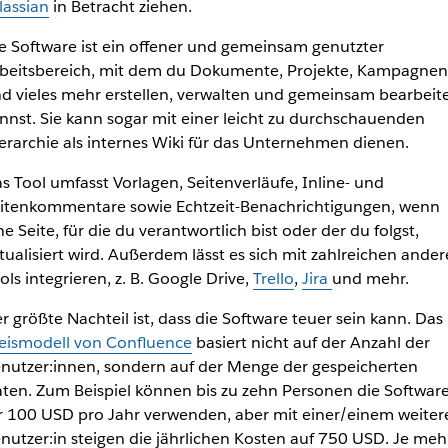
lassian
in Betracht ziehen.
e Software ist ein offener und gemeinsam genutzter
beitsbereich, mit dem du Dokumente, Projekte, Kampagnen
d vieles mehr erstellen, verwalten und gemeinsam bearbeit
nnst. Sie kann sogar mit einer leicht zu durchschauenden
erarchie als internes Wiki für das Unternehmen dienen.
s Tool umfasst Vorlagen, Seitenverläufe, Inline- und
itenkommentare sowie Echtzeit-Benachrichtigungen, wenn
ne Seite, für die du verantwortlich bist oder der du folgst,
tualisiert wird. Außerdem lässt es sich mit zahlreichen ande
ols integrieren, z. B. Google Drive,
Trello
,
Jira
und mehr.
r größte Nachteil ist, dass die Software teuer sein kann. Das
eismodell von Confluence
basiert nicht auf der Anzahl der
nutzer:innen, sondern auf der Menge der gespeicherten
ten. Zum Beispiel können bis zu zehn Personen die Softwar
r 100 USD pro Jahr verwenden, aber mit einer/einem weiter
nutzer:in steigen die jährlichen Kosten auf 750 USD. Je meh