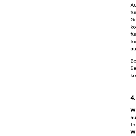
Au
fü
Go
ko
fü
fü
au
Be
Be
kö
4
Wi
au
In
Wi