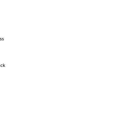
ss
ick