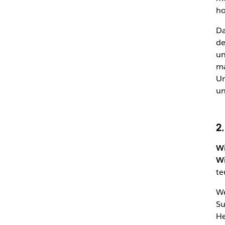
ho
Da
de
un
ma
Un
un
2
Wi
Wi
te
We
Su
He