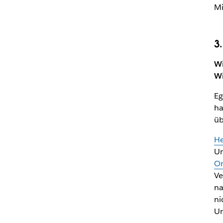
Mi
3
Wi
Wi
Eg
ha
üb
He
Un
On
Ve
na
ni
Un