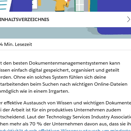
INHALTSVERZEICHNIS
4 Min. Lesezeit
managementsysteme: Digi
t den besten Dokumentenmanagementsystemen kann
ssen einfach digital gespeichert, organisiert und geteilt
rden. Ohne ein solches System fühlen sich deine
ion und den Wissensaustausch in deinem Unternehmen
tarbeitenden beim Suchen nach wichtigen Online-Dateien
möglich wie in einem Irrgarten.
r effektive Austausch von Wissen und wichtigen Dokument
i der Arbeit ist für ein produktives Unternehmen zudem
tscheidend. Laut der Technology Services Industry Associat
hen mehr als 70 % der Unternehmen davon aus, dass sie ih
oduktivität durch effektiven Wissensaustausch um mindeste