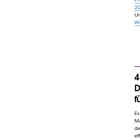
20
Un
Wi
4
D
f
Es
Ma
de
ef