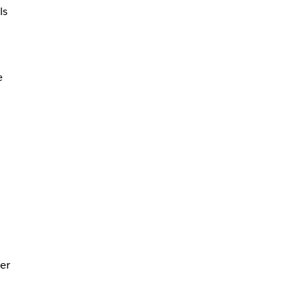
ls
e
er