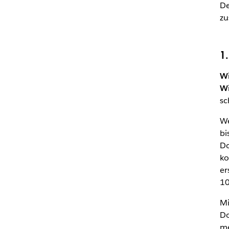
De
zu
1
Wi
Wi
sc
We
bi
Do
ko
er
10
Mi
Do
me