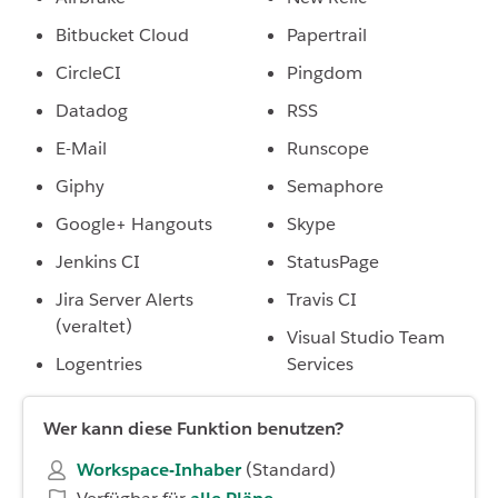
Bitbucket Cloud
Papertrail
CircleCI
Pingdom
Datadog
RSS
E-Mail
Runscope
Giphy
Semaphore
Google+ Hangouts
Skype
Jenkins CI
StatusPage
Jira Server Alerts
Travis CI
(veraltet)
Visual Studio Team
Logentries
Services
Wer kann diese Funktion benutzen?
Workspace-Inhaber
(Standard)