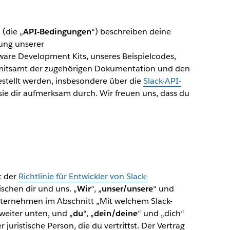
(die „
API-Bedingungen
“) beschreiben deine
zung unserer
are Development Kits, unseres Beispielcodes,
ls mitsamt der zugehörigen Dokumentation und den
gestellt werden, insbesondere über die
Slack-API-
es sie dir aufmerksam durch. Wir freuen uns, dass du
t der
Richtlinie für Entwickler von Slack-
ischen dir und uns. „
Wir
“, „
unser/unsere
“ und
Unternehmen im Abschnitt „Mit welchem Slack-
weiter unten, und „
du
“, „
dein/deine
“ und „dich“
 juristische Person, die du vertrittst. Der Vertrag