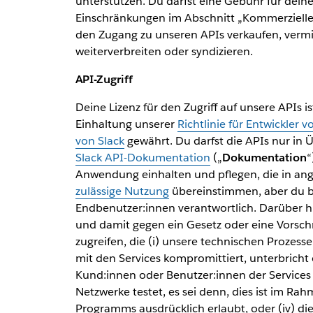
unterstützen. Du darfst eine Gebühr für dei
Einschränkungen im Abschnitt „Kommerzielle V
den Zugang zu unseren APIs verkaufen, vermie
weiterverbreiten oder syndizieren.
API-Zugriff
Deine Lizenz für den Zugriff auf unsere APIs i
Einhaltung unserer
Richtlinie für Entwickler
von Slack
gewährt. Du darfst die APIs nur in
Slack API-Dokumentation
(„
Dokumentation
“
Anwendung einhalten und pflegen, die in a
zulässige Nutzung
übereinstimmen, aber du bi
Endbenutzer:innen verantwortlich. Darüber hin
und damit gegen ein Gesetz oder eine Vorschri
zugreifen, die (i) unsere technischen Proz
mit den Services kompromittiert, unterbricht o
Kund:innen oder Benutzer:innen der Services da
Netzwerke testet, es sei denn, dies ist im Ra
Programms ausdrücklich erlaubt, oder (iv) die