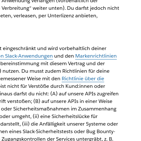
ne Anwendung verlangen (vorbehaltlich der
erbreitung“ weiter unten). Du darfst jedoch nicht
ten, verleasen, per Unterlizenz anbieten,
st eingeschränkt und wird vorbehaltlich deiner
 von Slack-Anwendungen
und den
Markenrichtlinien
 Übereinstimmung mit diesem Vertrag und der
) nutzen. Du musst zudem Richtlinien für deine
ngemessener Weise mit den
Richtlinie über die
st nicht für Verstöße durch Kund:innen oder
aus darfst du nicht: (A) auf unsere APIs zugreifen
ft verstoßen; (B) auf unsere APIs in einer Weise
esse oder Sicherheitsmaßnahmen im Zusammenhang
der umgeht, (ii) eine Sicherheitslücke für
rstellt, (iii) die Anfälligkeit unserer Systeme oder
hmen eines Slack-Sicherheitstests oder Bug Bounty-
 Zugangskontrollen der Services untergräbt, z. B.