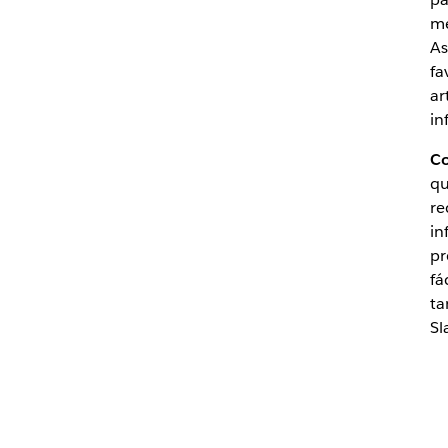
Plantillas y consejos para brindar información sobre IA de 
me
As
fa
ar
in
Co
qu
re
in
pr
fá
ta
Sl