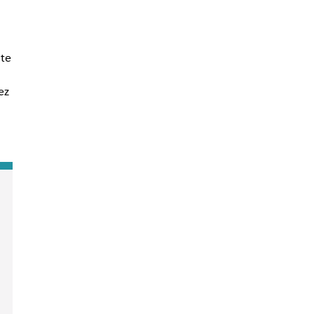
te
ez
n