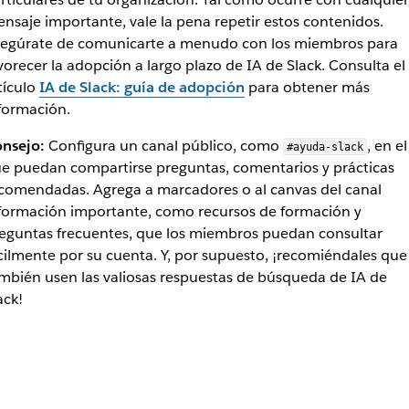
Slack a los miembros de tu organización
nsaje importante, vale la pena repetir estos contenidos.
egúrate de comunicarte a menudo con los miembros para
vorecer la adopción a largo plazo de IA de Slack. Consulta el
tículo
IA de Slack: guía de adopción
para obtener más
formación.
nsejo:
Configura un canal público, como
, en el
#ayuda-slack
e puedan compartirse preguntas, comentarios y prácticas
comendadas. Agrega a marcadores o al canvas del canal
formación importante, como recursos de formación y
eguntas frecuentes, que los miembros puedan consultar
cilmente por su cuenta. Y, por supuesto, ¡recomiéndales que
mbién usen las valiosas respuestas de búsqueda de IA de
ack!