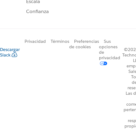
Escala
Confianza
Privacidad
Términos
Preferencias
Sus
de cookies
opciones
Descargar
©2026
de
Slack
Techno
privacidad
L
emp
Sal
To
d
rese
Las d
come
perte
resp
propi