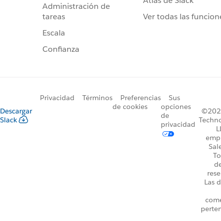
Atlas de Slack
Administración de
Ver todas las funcion
tareas
Escala
Confianza
Privacidad
Términos
Preferencias
Sus
de cookies
opciones
Descargar
©2026
de
Slack
Techno
privacidad
L
emp
Sal
To
d
rese
Las d
come
perte