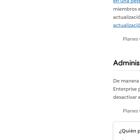
en una pes
miembros es
actualizaci
actualizaci
Planes 
Adminis
De manera 
Enterprise
desactivar 
Planes 
¿Quién p