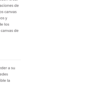
saciones de
los canvas
ios y
de los
 canvas de
der a su
uedes
ble la