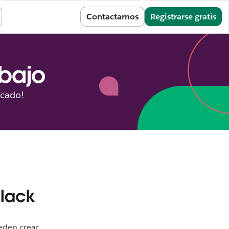
Iniciar sesión
Contactarnos
Registrarse gratis
abajo
icado!
Slack
eden crear