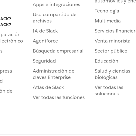
automóviles y ene
Apps e integraciones
Tecnología
Uso compartido de
LACK?
archivos
Multimedia
LACK?
IA de Slack
Servicios financie
mparación
Agentforce
Venta minorista
lectrónico
Búsqueda empresarial
Sector público
s
Seguridad
Educación
Administración de
Salud y ciencias
presa
claves Enterprise
biológicas
ad
Atlas de Slack
Ver todas las
ión de
soluciones
Ver todas las funciones