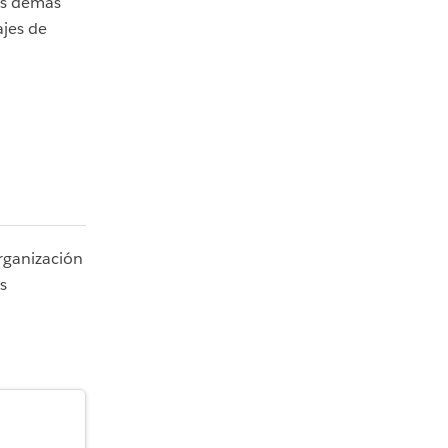
os demás
ajes de
rganización
s