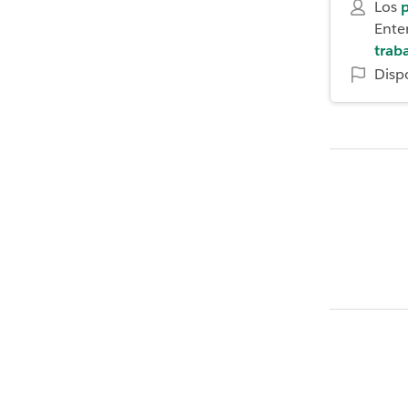
Los
p
Enter
trab
Disp