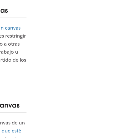
vas
un canvas
s restringir
o a otras
trabajo u
rtido de los
canvas
anvas de un
 que esté