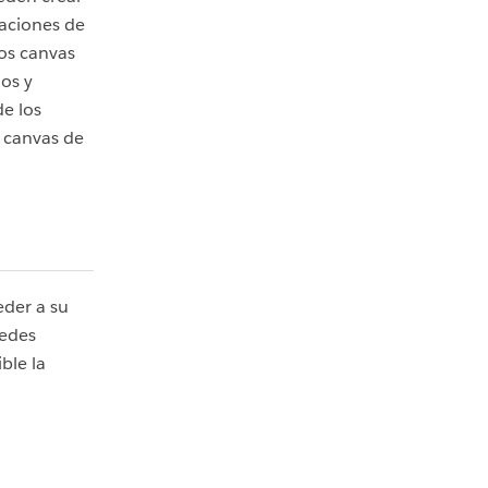
saciones de
los canvas
ios y
de los
 canvas de
der a su
uedes
ble la