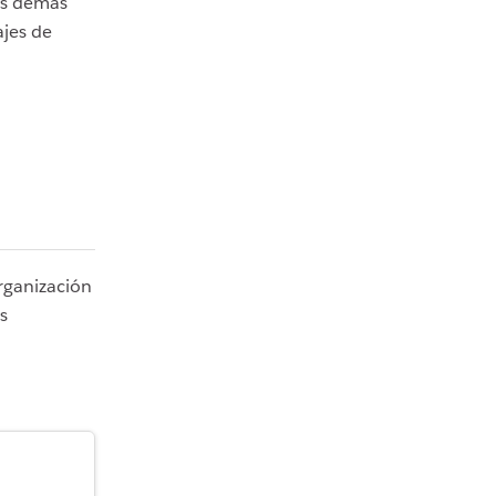
os demás
ajes de
rganización
s