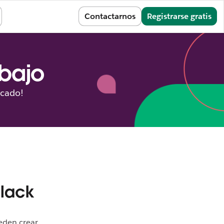
Iniciar sesión
Contactarnos
Registrarse gratis
abajo
icado!
Slack
eden crear