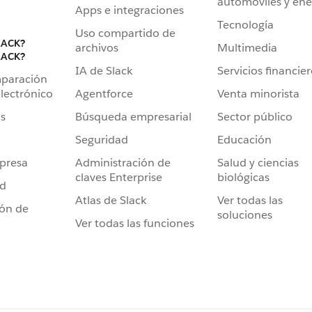
automóviles y ene
Apps e integraciones
Tecnología
Uso compartido de
LACK?
archivos
Multimedia
LACK?
IA de Slack
Servicios financie
mparación
Agentforce
Venta minorista
lectrónico
Búsqueda empresarial
Sector público
s
Seguridad
Educación
Administración de
Salud y ciencias
presa
claves Enterprise
biológicas
ad
Atlas de Slack
Ver todas las
ión de
soluciones
Ver todas las funciones