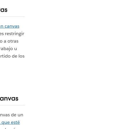
vas
un canvas
s restringir
o a otras
trabajo u
rtido de los
canvas
anvas de un
 que esté