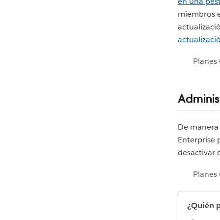
en una pes
miembros es
actualizaci
actualizaci
Planes 
Adminis
De manera 
Enterprise
desactivar 
Planes 
¿Quién p