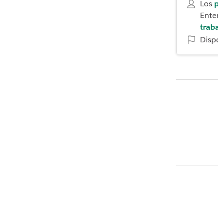
Los
p
Enter
trab
Disp