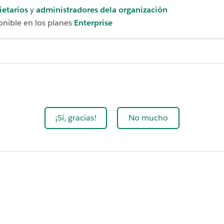
ietarios
y
administradores de
la organización
onible en los planes
Enterprise
¡Sí, gracias!
No mucho