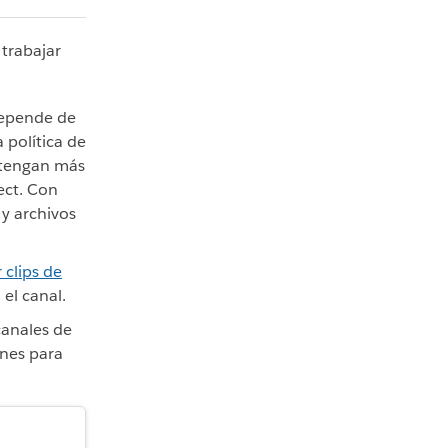
 trabajar
 depende de
 política de
 tengan más
ect. Con
 y archivos
 clips de
el canal.
canales de
ones para