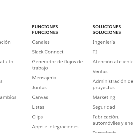
FUNCIONES
SOLUCIONES
FUNCIONES
SOLUCIONES
ación
Canales
Ingeniería
Slack Connect
TI
atuito
Generador de flujos de
Atención al client
trabajo
d
Ventas
Mensajería
s
Administración d
Juntas
proyectos
cambios
Canvas
Marketing
Listas
Seguridad
Clips
Fabricación,
automóviles y ene
Apps e integraciones
Tecnología