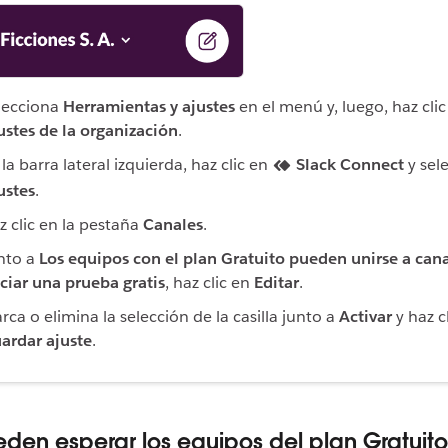
lecciona
Herramientas y ajustes
en el menú y, luego, haz clic
ustes de la organización
.
la barra lateral izquierda, haz clic en
Slack Connect
y sel
ustes
.
z clic en la pestaña
Canales
.
nto a
Los equipos con el plan Gratuito pueden unirse a cana
iciar una prueba gratis
, haz clic en
Editar
.
rca o elimina la selección de la casilla junto a
Activar
y haz c
ardar ajuste
.
den esperar los equipos del plan Gratuito