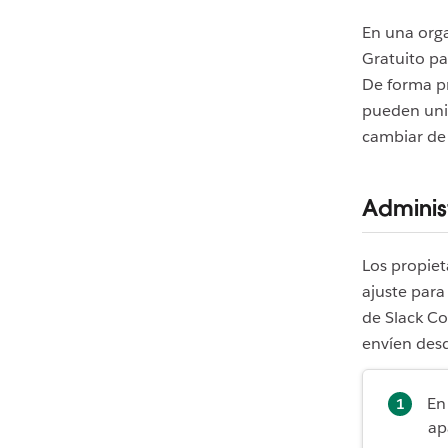
En una orga
Gratuito par
De forma pr
pueden unir
cambiar de 
Adminis
Los propiet
ajuste para
de Slack Co
envíen desd
En
ap