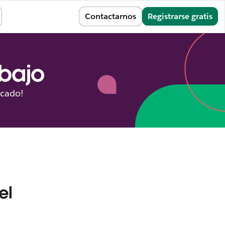
Iniciar sesión
Contactarnos
Registrarse gratis
abajo
icado!
el