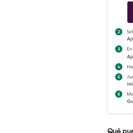
Se
Aj
En 
Aj
Ha
Ju
in
Ma
Gu
Qué pue