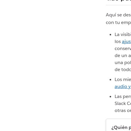
Aquí se des
con tu emp
La visi
los
ajus
conserv
de un a
una pol
de todo
Los mi
audio y
Las per
Slack C
otras o
¿Quién p