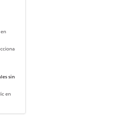
 en
ecciona
les sin
lic en