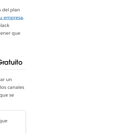
 del plan
tu empresa
.
Slack
 tener que
ratuito
rar un
 los canales
 que se
 que