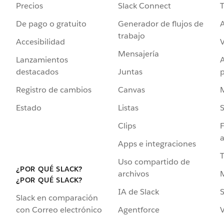
Precios
Slack Connect
T
De pago o gratuito
Generador de flujos de
A
trabajo
Accesibilidad
Mensajería
Lanzamientos
destacados
Juntas
Registro de cambios
Canvas
Estado
Listas
Clips
F
a
Apps e integraciones
Uso compartido de
¿POR QUÉ SLACK?
archivos
¿POR QUÉ SLACK?
IA de Slack
S
Slack en comparación
Agentforce
V
con Correo electrónico