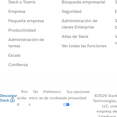
Búsqueda empresarial
S
Slack o Teams
Seguridad
Empresa
Administración de
S
Pequeña empresa
claves Enterprise
b
Productividad
Atlas de Slack
V
Administración de
s
Ver todas las funciones
tareas
Escala
Confianza
Priv
Tér
Preferenci
Sus opciones
Descargar
©2026 Slack
acida
mino
as de cookies
de privacidad
Slack
Technologies,
d
s
LLC, una
empresa de
Salesforce.