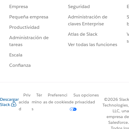
Seguridad
Empresa
Administración de
S
Pequeña empresa
claves Enterprise
b
Productividad
Atlas de Slack
V
Administración de
s
Ver todas las funciones
tareas
Escala
Confianza
Priv
Tér
Preferenci
Sus opciones
Descargar
©2026 Slack
acida
mino
as de cookies
de privacidad
Slack
Technologies,
d
s
LLC, una
empresa de
Salesforce.
Todos los