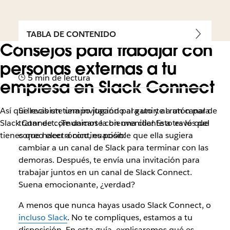
TABLA DE CONTENIDO
Consejos para trabajar con
personas externas a tu
5 min de lectura
empresa en Slack Connect
Así que recibiste una invitación para unirte a un canal de
Si llevas un tiempo jugando al gato y al ratón para
Slack Connect. ¡Te damos la bienvenida! Esto es lo que
tratar de comunicarte con una cliente a través del
tienes que hacer a continuación:
correo electrónico, es posible que ella sugiera
cambiar a un canal de Slack para terminar con las
demoras. Después, te envía una invitación para
trabajar juntos en un canal de Slack Connect.
Suena emocionante, ¿verdad?
A menos que nunca hayas usado Slack Connect, o
incluso Slack
. No te compliques, estamos a tu
disposición. En esta guía, explicaremos qué es