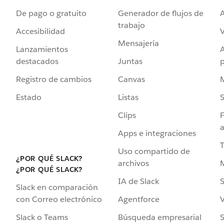
De pago o gratuito
Generador de flujos de
A
trabajo
Accesibilidad
Mensajería
Lanzamientos
destacados
Juntas
Registro de cambios
Canvas
Estado
Listas
Clips
F
a
Apps e integraciones
Uso compartido de
¿POR QUÉ SLACK?
archivos
¿POR QUÉ SLACK?
IA de Slack
S
Slack en comparación
Agentforce
V
con Correo electrónico
Búsqueda empresarial
S
Slack o Teams