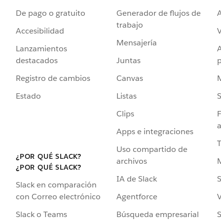
De pago o gratuito
Generador de flujos de
A
trabajo
Accesibilidad
Mensajería
Lanzamientos
destacados
Juntas
Registro de cambios
Canvas
Estado
Listas
Clips
F
a
Apps e integraciones
Uso compartido de
¿POR QUÉ SLACK?
archivos
¿POR QUÉ SLACK?
IA de Slack
S
Slack en comparación
Agentforce
V
con Correo electrónico
Búsqueda empresarial
S
Slack o Teams