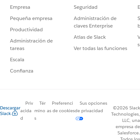
Seguridad
Empresa
Administración de
S
Pequeña empresa
claves Enterprise
b
Productividad
Atlas de Slack
V
Administración de
s
Ver todas las funciones
tareas
Escala
Confianza
Priv
Tér
Preferenci
Sus opciones
Descargar
©2026 Slack
acida
mino
as de cookies
de privacidad
Slack
Technologies,
d
s
LLC, una
empresa de
Salesforce.
Todos los