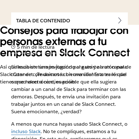
TABLA DE CONTENIDO
Consejos para trabajar con
personas externas a tu
5 min de lectura
empresa en Slack Connect
Así que recibiste una invitación para unirte a un canal de
Si llevas un tiempo jugando al gato y al ratón para
Slack Connect. ¡Te damos la bienvenida! Esto es lo que
tratar de comunicarte con una cliente a través del
tienes que hacer a continuación:
correo electrónico, es posible que ella sugiera
cambiar a un canal de Slack para terminar con las
demoras. Después, te envía una invitación para
trabajar juntos en un canal de Slack Connect.
Suena emocionante, ¿verdad?
A menos que nunca hayas usado Slack Connect, o
incluso Slack
. No te compliques, estamos a tu
disposición. En esta guía, explicaremos qué es