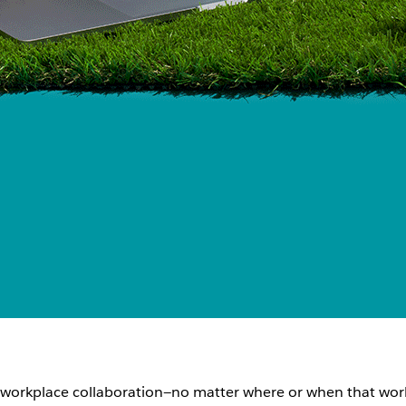
ng workplace collaboration—no matter where or when that wo