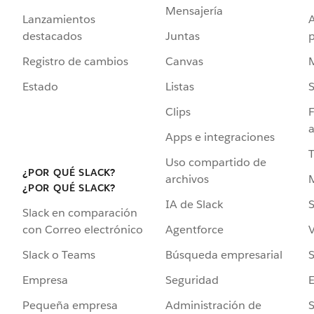
Mensajería
Lanzamientos
destacados
Juntas
Registro de cambios
Canvas
Estado
Listas
Clips
F
a
Apps e integraciones
Uso compartido de
¿POR QUÉ SLACK?
archivos
¿POR QUÉ SLACK?
IA de Slack
S
Slack en comparación
Agentforce
V
con Correo electrónico
Búsqueda empresarial
S
Slack o Teams
Seguridad
Empresa
Administración de
S
Pequeña empresa