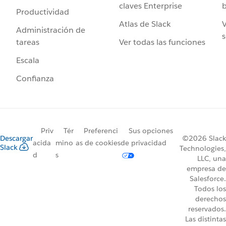
claves Enterprise
b
Productividad
Atlas de Slack
V
Administración de
s
Ver todas las funciones
tareas
Escala
Confianza
Priv
Tér
Preferenci
Sus opciones
Descargar
©2026 Slack
acida
mino
as de cookies
de privacidad
Slack
Technologies,
d
s
LLC, una
empresa de
Salesforce.
Todos los
derechos
reservados.
Las distintas