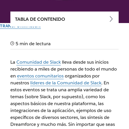
TABLA DE CONTENIDO
TRANSFORMACIÓN
Slack para la atención al
5 min de lectura
cliente: consejos de
expertos de la Comunidad
La
Comunidad de Slack
lleva desde sus inicios
de Slack en NYC
recibiendo a miles de personas de todo el mundo
en
eventos comunitarios
organizados por
nuestros
líderes de la Comunidad de Slack
. En
Aprende de expertos en Slack sobre cómo puedes sacar el
estos eventos se trata una amplia variedad de
mayor provecho de la plataforma para brindar atención al
temas (sobre Slack, por supuesto), como los
cliente.
aspectos básicos de nuestra plataforma, las
integraciones de la aplicación, ejemplos de uso
Autor: Jacob Gross
específicos de diversos sectores, las síntesis de
30 de septiembre de 2025
Dreamforce y mucho más. Sin importar que seas
Ilustración de Zoe Berger