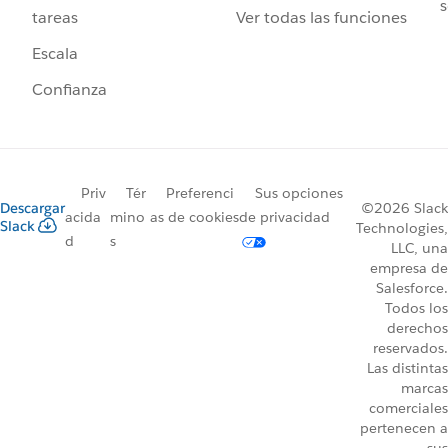
s
Ver todas las funciones
tareas
Escala
Confianza
Priv
Tér
Preferenci
Sus opciones
Descargar
©2026 Slack
acida
mino
as de cookies
de privacidad
Slack
Technologies,
d
s
LLC, una
empresa de
Salesforce.
Todos los
derechos
reservados.
Las distintas
marcas
comerciales
pertenecen a