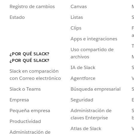
Registro de cambios
Canvas
Estado
Listas
Clips
F
a
Apps e integraciones
Uso compartido de
¿POR QUÉ SLACK?
archivos
¿POR QUÉ SLACK?
IA de Slack
S
Slack en comparación
Agentforce
V
con Correo electrónico
Búsqueda empresarial
S
Slack o Teams
Seguridad
Empresa
Administración de
S
Pequeña empresa
claves Enterprise
b
Productividad
Atlas de Slack
V
Administración de