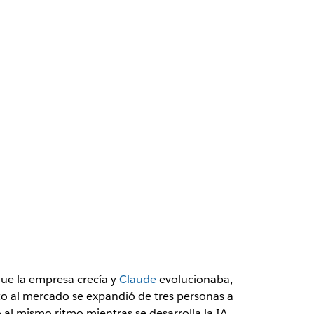
 que la empresa crecía y
Claude
evolucionaba,
to al mercado se expandió de tres personas a
al mismo ritmo mientras se desarrolla la IA