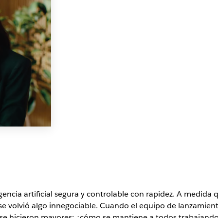
igencia artificial segura y controlable con rapidez. A medida
o se volvió algo innegociable. Cuando el equipo de lanzamien
 se hicieron mayores: ¿cómo se mantiene a todos trabajando 