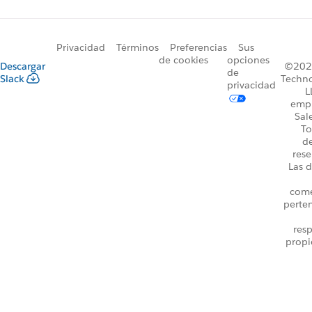
Privacidad
Términos
Preferencias
Sus
de cookies
opciones
Descargar
©2026
de
Slack
Techno
privacidad
L
emp
Sal
To
d
rese
Las d
come
perte
resp
propi