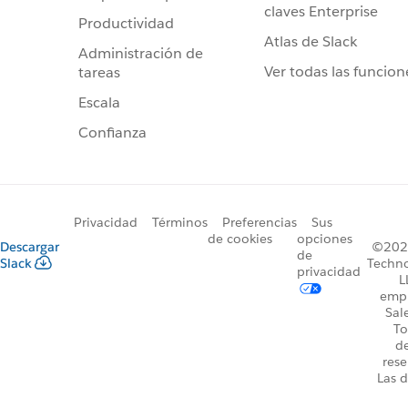
claves Enterprise
Productividad
Atlas de Slack
Administración de
Ver todas las funcion
tareas
Escala
Confianza
Privacidad
Términos
Preferencias
Sus
de cookies
opciones
Descargar
©2026
de
Slack
Techno
privacidad
L
emp
Sal
To
d
rese
Las d