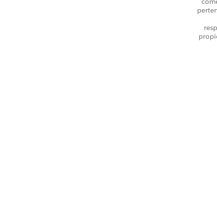
come
perte
resp
propi