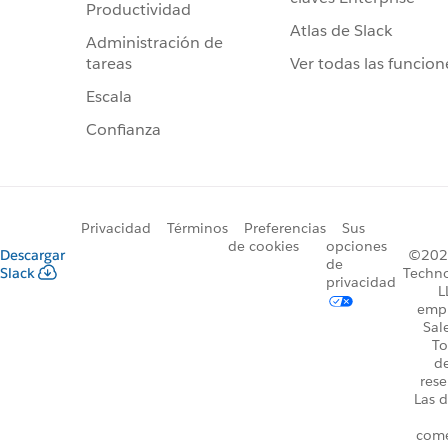
Productividad
Atlas de Slack
Administración de
Ver todas las funcion
tareas
Escala
Confianza
Privacidad
Términos
Preferencias
Sus
de cookies
opciones
Descargar
©2026
de
Slack
Techno
privacidad
L
emp
Sal
To
d
rese
Las d
come