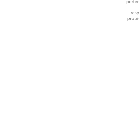
perte
resp
propi