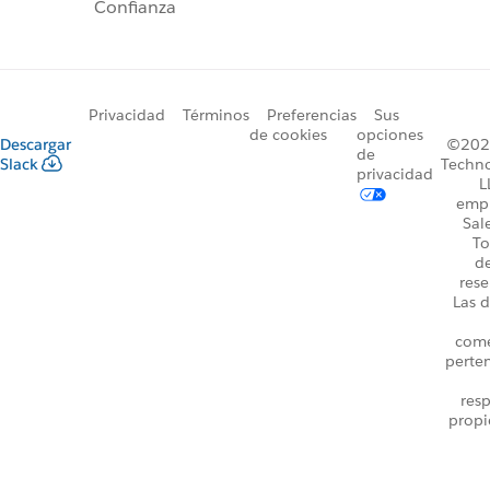
Confianza
Privacidad
Términos
Preferencias
Sus
de cookies
opciones
Descargar
©2026
de
Slack
Techno
privacidad
L
emp
Sal
To
d
rese
Las d
come
perte
resp
propi