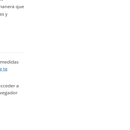
 manera que
es y
 medidas
e te
acceder a
avegador