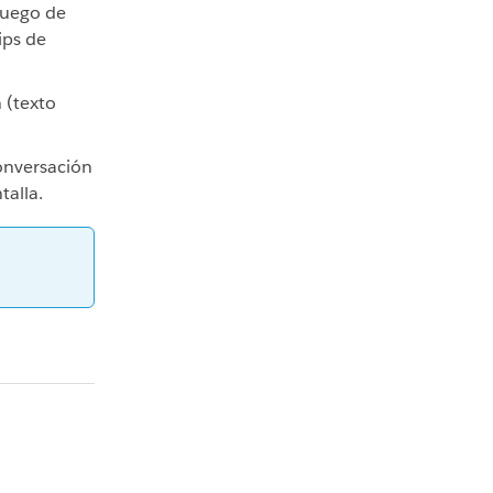
luego de
ips de
 (texto
conversación
talla.