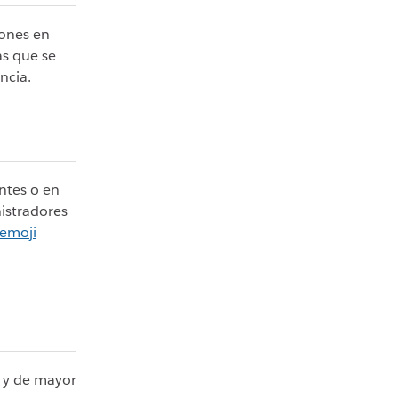
iones en
as que se
ncia.
ntes o en
istradores
 emoji
o y de mayor