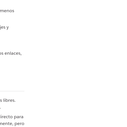
 menos
jes y
os enlaces,
 libres.
.
irecto para
amente, pero