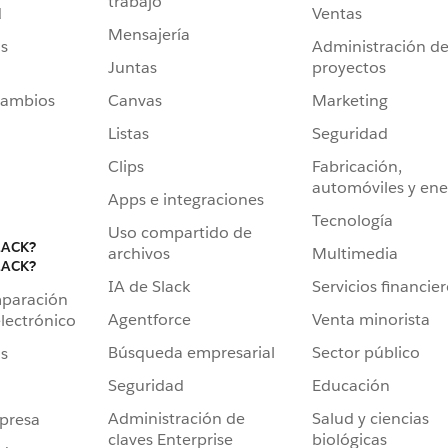
trabajo
d
Ventas
Mensajería
s
Administración d
Juntas
proyectos
cambios
Canvas
Marketing
Listas
Seguridad
Clips
Fabricación,
automóviles y ene
Apps e integraciones
Tecnología
Uso compartido de
LACK?
archivos
Multimedia
LACK?
IA de Slack
Servicios financie
mparación
Agentforce
Venta minorista
lectrónico
Búsqueda empresarial
Sector público
s
Seguridad
Educación
Administración de
Salud y ciencias
presa
claves Enterprise
biológicas