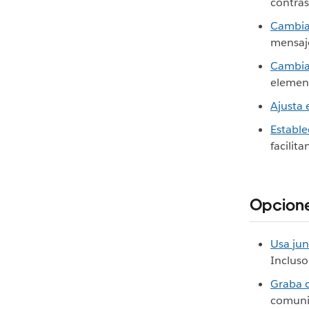
contras
Cambia 
mensaje
Cambia 
element
Ajusta 
Estable
facilita
Opcione
Usa jun
Incluso
Graba c
comunic