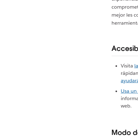
compromete
mejor les c
herramienta
Accesib
Visita
l
rápidam
ayudará
Usa un 
informa
web.
Modo de