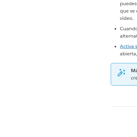
puedes
que se 
video.
Cuand
alternat
Activa 
abierta
Má
cr