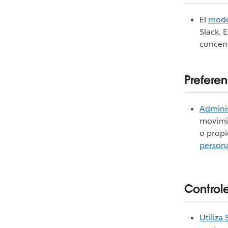
El
modo
Slack. 
concent
Prefere
Adminis
movimi
o propi
persona
Controle
Utiliza