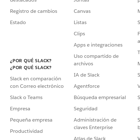
Registro de cambios
Canvas
Estado
Listas
Clips
F
a
Apps e integraciones
Uso compartido de
¿POR QUÉ SLACK?
archivos
¿POR QUÉ SLACK?
IA de Slack
S
Slack en comparación
Agentforce
V
con Correo electrónico
Búsqueda empresarial
S
Slack o Teams
Seguridad
Empresa
Administración de
S
Pequeña empresa
claves Enterprise
b
Productividad
Atlas de Slack
V