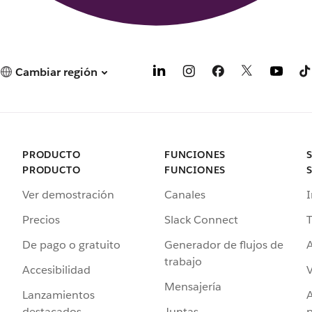
Cambiar región
PRODUCTO
FUNCIONES
PRODUCTO
FUNCIONES
Ver demostración
Canales
I
Precios
Slack Connect
T
De pago o gratuito
Generador de flujos de
A
trabajo
Accesibilidad
Mensajería
Lanzamientos
destacados
Juntas