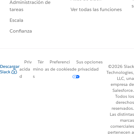
Administración de
s
Ver todas las funciones
tareas
Escala
Confianza
Priv
Tér
Preferenci
Sus opciones
Descargar
©2026 Slack
acida
mino
as de cookies
de privacidad
Slack
Technologies,
d
s
LLC, una
empresa de
Salesforce.
Todos los
derechos
reservados.
Las distintas
marcas
comerciales
pertenecen a