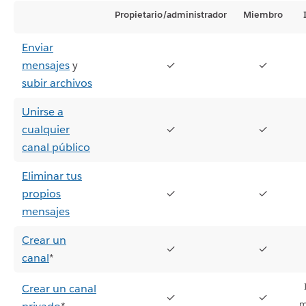
Propietario/administrador
Miembro
Enviar
mensajes
y
✓
✓
subir archivos
Unirse a
cualquier
✓
✓
canal público
Eliminar tus
propios
✓
✓
mensajes
Crear un
✓
✓
canal
*
Crear un canal
✓
✓
m