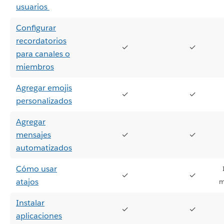
usuarios
Configurar
recordatorios
✓
✓
para canales o
miembros
Agregar emojis
✓
✓
personalizados
Agregar
mensajes
✓
✓
automatizados
Cómo usar
✓
✓
atajos
m
Instalar
✓
✓
aplicaciones