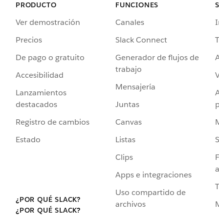
PRODUCTO
FUNCIONES
Ver demostración
Canales
I
Precios
Slack Connect
T
De pago o gratuito
Generador de flujos de
A
trabajo
Accesibilidad
Mensajería
Lanzamientos
destacados
Juntas
Registro de cambios
Canvas
Estado
Listas
Clips
F
a
Apps e integraciones
Uso compartido de
¿POR QUÉ SLACK?
archivos
¿POR QUÉ SLACK?