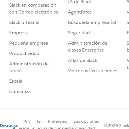
IA de Slack
S
Slack en comparación
Agentforce
V
con Correo electrónico
Búsqueda empresarial
S
Slack o Teams
Seguridad
Empresa
Administración de
S
Pequeña empresa
claves Enterprise
b
Productividad
Atlas de Slack
V
Administración de
s
Ver todas las funciones
tareas
Escala
Confianza
Priv
Tér
Preferenci
Sus opciones
Descargar
©2026 Slack
acida
mino
as de cookies
de privacidad