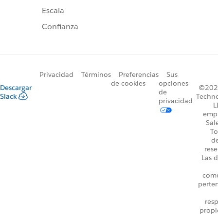
Escala
Confianza
Privacidad
Términos
Preferencias
Sus
de cookies
opciones
Descargar
©2026
de
Slack
Techno
privacidad
L
emp
Sal
To
d
rese
Las d
come
perte
resp
propi