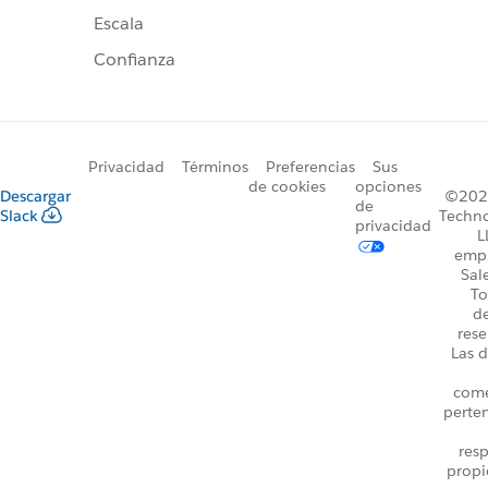
Escala
Confianza
Privacidad
Términos
Preferencias
Sus
de cookies
opciones
Descargar
©2026
de
Slack
Techno
privacidad
L
emp
Sal
To
d
rese
Las d
come
perte
resp
propi