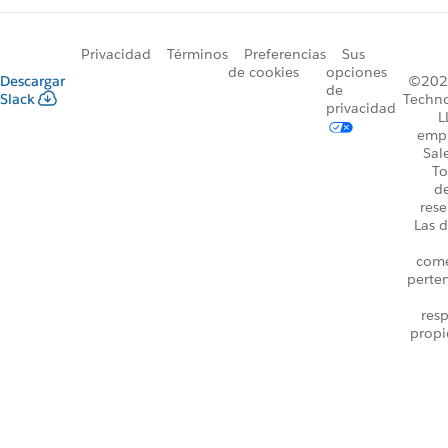
Privacidad
Términos
Preferencias
Sus
de cookies
opciones
Descargar
©2026
de
Slack
Techno
privacidad
L
emp
Sal
To
d
rese
Las d
come
perte
resp
propi