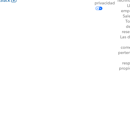
Slack
Techno
privacidad
L
emp
Sal
To
d
rese
Las d
come
perte
resp
propi