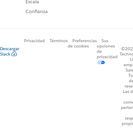
Escala
Confianza
Privacidad
Términos
Preferencias
Sus
de cookies
opciones
Descargar
©2026
de
Slack
Techno
privacidad
L
emp
Sal
To
d
rese
Las d
come
perte
resp
propi