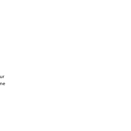
ur
une