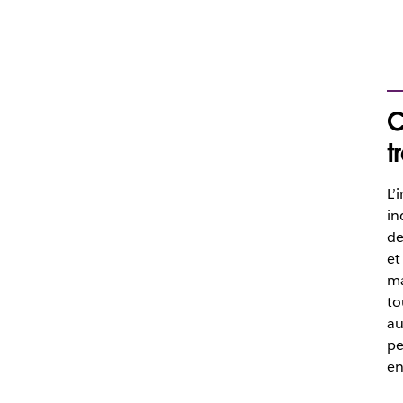
C
t
L’
in
de
et
ma
to
au
pe
en