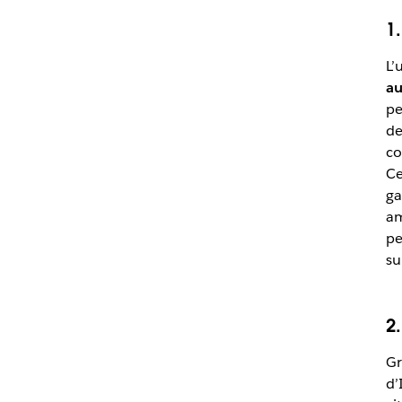
1
L’
au
pe
de
co
Ce
ga
am
pe
su
2
Gr
d’