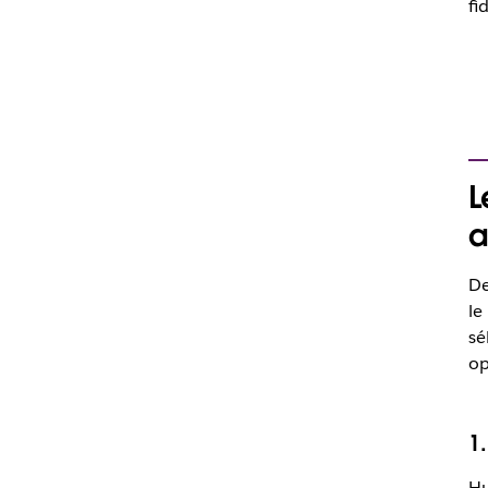
fid
L
a
De
le
sé
op
1
Hu