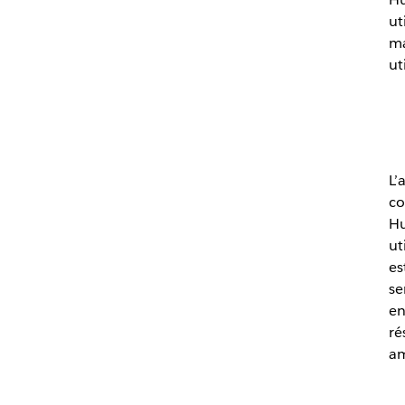
ut
ma
ut
L’
co
Hu
ut
es
se
en
ré
am