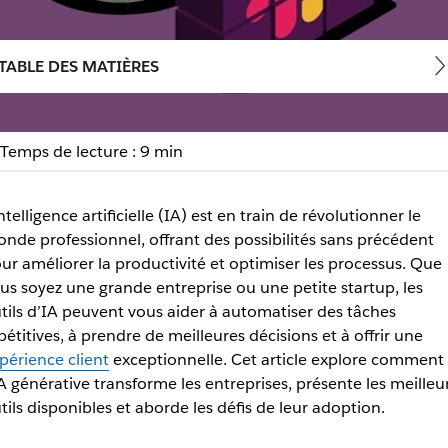
TABLE DES MATIÈRES
Temps de lecture : 9 min
lligence artificielle pour 
intelligence artificielle (IA) est en train de révolutionner le
ssus
nde professionnel, offrant des possibilités sans précédent
ur améliorer la productivité et optimiser les processus. Que
es outils pour automatiser des tâches et optimiser l'expérience 
us soyez une grande entreprise ou une petite startup, les
tils d’IA peuvent vous aider à automatiser des tâches
pétitives, à prendre de meilleures décisions et à offrir une
périence client
exceptionnelle. Cet article explore comment
IA générative transforme les entreprises, présente les meilleu
tils disponibles et aborde les défis de leur adoption.