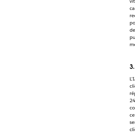
vi
ca
re
po
de
pu
me
3
L’
cl
ré
24
co
ce
se
cl