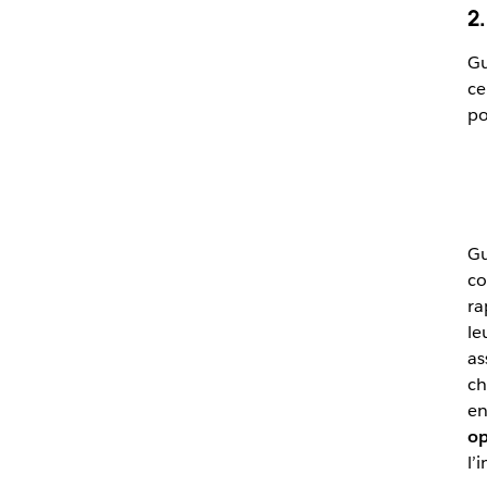
2
Gu
ce
po
Gu
co
ra
le
as
ch
en
op
l’