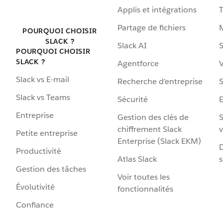
Applis et intégrations
Partage de fichiers
POURQUOI CHOISIR
SLACK ?
Slack AI
S
POURQUOI CHOISIR
SLACK ?
Agentforce
V
Slack vs E-mail
Recherche d’entreprise
S
Slack vs Teams
Sécurité
Entreprise
Gestion des clés de
S
chiffrement Slack
v
Petite entreprise
Enterprise (Slack EKM)
D
Productivité
Atlas Slack
s
Gestion des tâches
Voir toutes les
Évolutivité
fonctionnalités
Confiance