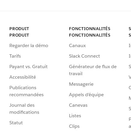
PRODUIT
FONCTIONNALITÉS
PRODUIT
FONCTIONNALITÉS
Regarder la démo
Canaux
I
Tarifs
Slack Connect
Payant vs. Gratuit
Générateur de flux de
S
travail
Accessibilité
Messagerie
Publications
G
recommandées
Appels d’équipe
Journal des
Canevas
S
modifications
Listes
P
Statut
Clips
a